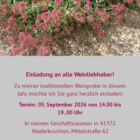
Einladung an alle Weinliebhaber!
Zu meiner traditionellen Weinprobe in diesem
Jahr, möchte ich Sie ganz herzlich einladen!
Termin: 05. September 2026 von 14.00 bis
19..00 Uhr
In meinen Geschäftsräumen in 41372
Niederkrüchten, Mittelstraße 62