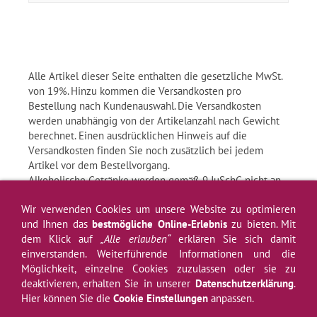
Alle Artikel dieser Seite enthalten die gesetzliche MwSt.
von 19%. Hinzu kommen die Versandkosten pro
Bestellung nach Kundenauswahl. Die Versandkosten
werden unabhängig von der Artikelanzahl nach Gewicht
berechnet. Einen ausdrücklichen Hinweis auf die
Versandkosten finden Sie noch zusätzlich bei jedem
Artikel vor dem Bestellvorgang.
Alkoholische Getränke werden gemäß 9 JuSchG nicht an
Kinder oder Jugendliche abgegeben.
Wir verwenden Cookies um unsere Website zu optimieren
und Ihnen das
bestmögliche Online-Erlebnis
zu bieten. Mit
dem Klick auf
„Alle erlauben“
erklären Sie sich damit
einverstanden. Weiterführende Informationen und die
Impressum
AGB
Widerrufsrecht
Widerrufsformular
Datenschutz
Möglichkeit, einzelne Cookies zuzulassen oder sie zu
Hilfe
Newsletter
Versand
Kontakt
Über uns
Weinprobe
Zahlung
deaktivieren, erhalten Sie in unserer
Datenschutzerklärung
.
Hier können Sie die
Cookie Einstellungen
anpassen.
Cookies
Jugendschutz